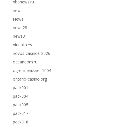
nbanews.ru
new
News
news28
news3
niudalia.es
novos-casinos-2026
oceandom.ru
ogretmeniz.net 1004
ontario-casino.org
pack001
pack004
pack005
pack017
pack018