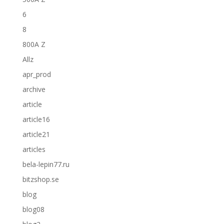
6
8
800A Z
Allz
apr_prod
archive
article
article16
article21
articles
bela-lepin77.ru
bitzshop.se
blog
blog08