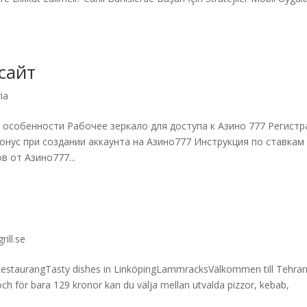
сайт
ia
 особенности Рабочее зеркало для доступа к Азино 777 Регистр
бонус при создании аккаунта на Азино777 Инструкция по ставкам
 от Азино777...
rill.se
 RestaurangTasty dishes in LinköpingLammracksVälkommen till Tehran 
ch för bara 129 kronor kan du välja mellan utvalda pizzor, kebab,