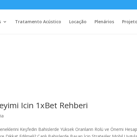
s
Tratamento Acústico
Locação
Plenários
Projet
eyimi Icin 1xBet Rehberi
ia
çeneklerini Keşfedin Bahislerde Yüksek Oranların Rolü ve Önemi Hesa
re Dikkat Edilmeli? Canlı Bahislerde Başarı İçin Stratejiler Mobil Uygu