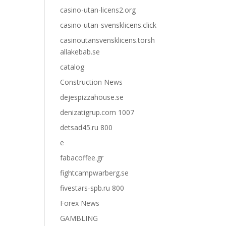
casino-utan-licens2.org
casino-utan-svensklicens.click
casinoutansvensklicens.torsh
allakebab.se
catalog
Construction News
dejespizzahouse.se
denizatigrup.com 1007
detsad45.ru 800
e
fabacoffee.gr
fightcampwarberg.se
fivestars-spb.ru 800
Forex News
GAMBLING