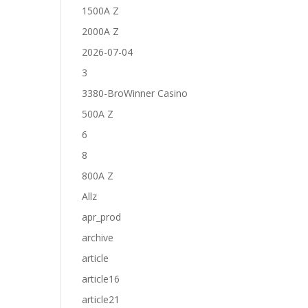
1500A Z
2000A Z
2026-07-04
3
3380-BroWinner Casino
500A Z
6
8
800A Z
Allz
apr_prod
archive
article
article16
article21