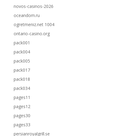
novos-casinos-2026
oceandom.ru
ogretmeniz.net 1004
ontario-casino.org
pack001
pack004
pack005
pack017
pack018
pack034
pages11
pages12
pages30
pages33
persianroyalgrill.se