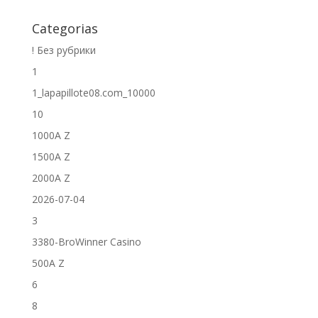
Categorias
! Без рубрики
1
1_lapapillote08.com_10000
10
1000A Z
1500A Z
2000A Z
2026-07-04
3
3380-BroWinner Casino
500A Z
6
8