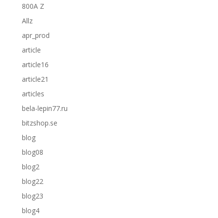
800A Z
Allz
apr_prod
article
article16
article21
articles
bela-lepin77.ru
bitzshop.se
blog
blog08
blog2
blog22
blog23
blog4