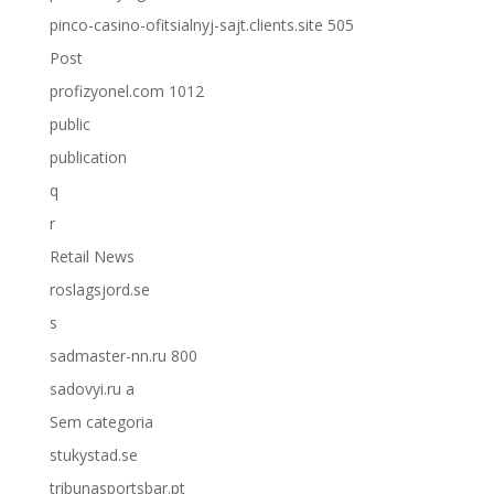
pinco-casino-ofitsialnyj-sajt.clients.site 505
Post
profizyonel.com 1012
public
publication
q
r
Retail News
roslagsjord.se
s
sadmaster-nn.ru 800
sadovyi.ru a
Sem categoria
stukystad.se
tribunasportsbar.pt