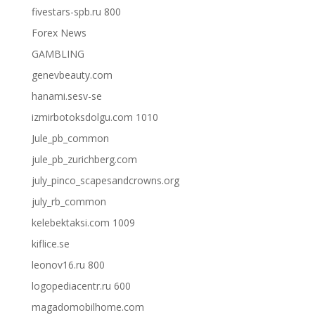
fivestars-spb.ru 800
Forex News
GAMBLING
genevbeauty.com
hanami.sesv-se
izmirbotoksdolgu.com 1010
Jule_pb_common
jule_pb_zurichberg.com
july_pinco_scapesandcrowns.org
july_rb_common
kelebektaksi.com 1009
kiflice.se
leonov16.ru 800
logopediacentr.ru 600
magadomobilhome.com