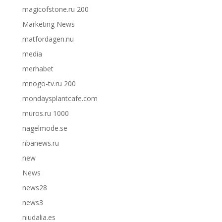
magicofstone.ru 200
Marketing News
matfordagen.nu
media
merhabet
mnogo-tv.ru 200
mondaysplantcafe.com
muros.ru 1000
nagelmode.se
nbanews.ru
new
News
news28
news3
niudalia.es