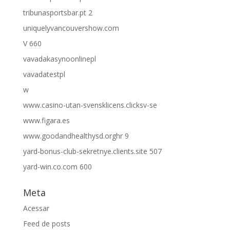
tribunasportsbar.pt 2
uniquelyvancouvershow.com
V 660
vavadakasynoonlinepl
vavadatestpl
w
www.casino-utan-svensklicens.clicksv-se
www.figara.es
www.goodandhealthysd.orghr 9
yard-bonus-club-sekretnye.clients.site 507
yard-win.co.com 600
Meta
Acessar
Feed de posts