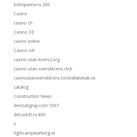
bohopanna.ru 200
Casino
casino ch
Casino DE
casino online
Casino-GR
casino-utan-licens2.org
casino-utan-svensklicens.click
casinoutansvensklicens.torshallakebab.se
catalog
Construction News
denizatigrup.com 1007
detsad45.ru 800
e
fightcampwarberg.se