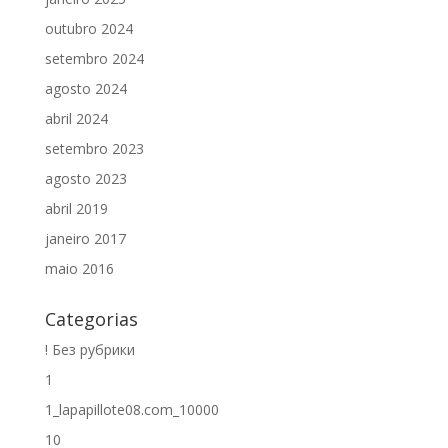
outubro 2024
setembro 2024
agosto 2024
abril 2024
setembro 2023
agosto 2023
abril 2019
janeiro 2017
maio 2016
Categorias
! Без рубрики
1
1_lapapillote08.com_10000
10