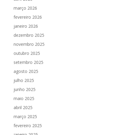
março 2026
fevereiro 2026
janeiro 2026
dezembro 2025
novembro 2025
outubro 2025
setembro 2025
agosto 2025
julho 2025
junho 2025
maio 2025
abril 2025
março 2025
fevereiro 2025
janeiro 2025