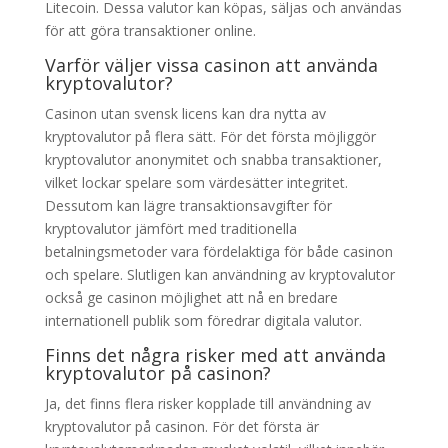
Litecoin. Dessa valutor kan köpas, säljas och användas
för att göra transaktioner online.
Varför väljer vissa casinon att använda
kryptovalutor?
Casinon utan svensk licens kan dra nytta av
kryptovalutor på flera sätt. För det första möjliggör
kryptovalutor anonymitet och snabba transaktioner,
vilket lockar spelare som värdesätter integritet.
Dessutom kan lägre transaktionsavgifter för
kryptovalutor jämfört med traditionella
betalningsmetoder vara fördelaktiga för både casinon
och spelare. Slutligen kan användning av kryptovalutor
också ge casinon möjlighet att nå en bredare
internationell publik som föredrar digitala valutor.
Finns det några risker med att använda
kryptovalutor på casinon?
Ja, det finns flera risker kopplade till användning av
kryptovalutor på casinon. För det första är