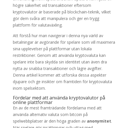
högre säkerhet vid transaktioner eftersom
kryptovalutor är baserade på blockchain-teknik, vilket
gör dem svåra att manipulera och ger en trygg
plattform för valutaväxling.
Att förstå hur man navigerar i denna nya värld av
betalningar är avgörande för spelare som vill maximera
sina upplevelser på plattformar utan lokala
restriktioner. Genom att använda kryptovaluta kan
spelare inte bara skydda sin identitet utan även dra
nytta av snabba transaktioner och lägre avgifter.
Denna artikel kommer att utforska dessa aspekter
djupare och ge insikter om framtiden för kryptovaluta
inom spelsektorn.
Fördelar med att använda kryptovalutor på
online plattformar
En av de mest framträdande fördelarna med att
använda alternativ valuta som bitcoin på
spelwebbplatser är den höga graden av
anonymitet
.
När spelare gör insättningar och uttag med