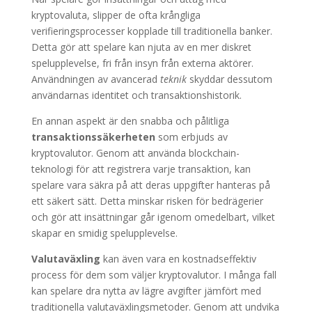
kryptovaluta, slipper de ofta krångliga
verifieringsprocesser kopplade till traditionella banker.
Detta gör att spelare kan njuta av en mer diskret
spelupplevelse, fri från insyn från externa aktörer.
Användningen av avancerad
teknik
skyddar dessutom
användarnas identitet och transaktionshistorik.
En annan aspekt är den snabba och pålitliga
transaktionssäkerheten
som erbjuds av
kryptovalutor. Genom att använda blockchain-
teknologi för att registrera varje transaktion, kan
spelare vara säkra på att deras uppgifter hanteras på
ett säkert sätt. Detta minskar risken för bedrägerier
och gör att insättningar går igenom omedelbart, vilket
skapar en smidig spelupplevelse.
Valutaväxling
kan även vara en kostnadseffektiv
process för dem som väljer kryptovalutor. I många fall
kan spelare dra nytta av lägre avgifter jämfört med
traditionella valutaväxlingsmetoder. Genom att undvika