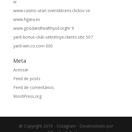
w
www.casino-utan-svensklicens.clicksv-se
www.figara.es
www.goodandhealthysd.orghr 9
yard-bonus-club-sekretnye.clients.site 507
yard-win.co.com 600
Meta
Acessar
Feed de posts
Feed de comentários
WordPress.org
@ Copyright 2019 - Octagram - Desenvolvido por