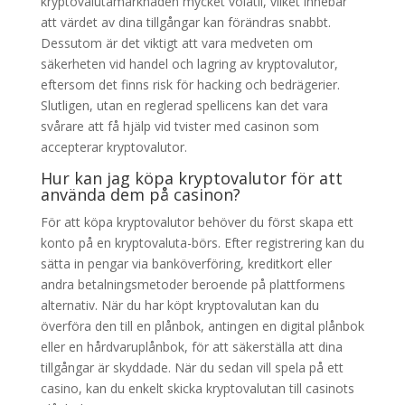
kryptovalutamarknaden mycket volatil, vilket innebär
att värdet av dina tillgångar kan förändras snabbt.
Dessutom är det viktigt att vara medveten om
säkerheten vid handel och lagring av kryptovalutor,
eftersom det finns risk för hacking och bedrägerier.
Slutligen, utan en reglerad spellicens kan det vara
svårare att få hjälp vid tvister med casinon som
accepterar kryptovalutor.
Hur kan jag köpa kryptovalutor för att
använda dem på casinon?
För att köpa kryptovalutor behöver du först skapa ett
konto på en kryptovaluta-börs. Efter registrering kan du
sätta in pengar via banköverföring, kreditkort eller
andra betalningsmetoder beroende på plattformens
alternativ. När du har köpt kryptovalutan kan du
överföra den till en plånbok, antingen en digital plånbok
eller en hårdvaruplånbok, för att säkerställa att dina
tillgångar är skyddade. När du sedan vill spela på ett
casino, kan du enkelt skicka kryptovalutan till casinots