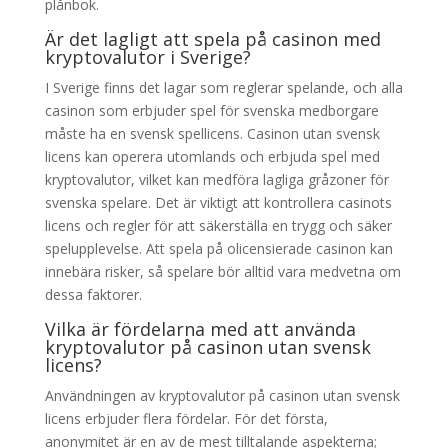
plånbok.
Är det lagligt att spela på casinon med
kryptovalutor i Sverige?
I Sverige finns det lagar som reglerar spelande, och alla
casinon som erbjuder spel för svenska medborgare
måste ha en svensk spellicens. Casinon utan svensk
licens kan operera utomlands och erbjuda spel med
kryptovalutor, vilket kan medföra lagliga gråzoner för
svenska spelare. Det är viktigt att kontrollera casinots
licens och regler för att säkerställa en trygg och säker
spelupplevelse. Att spela på olicensierade casinon kan
innebära risker, så spelare bör alltid vara medvetna om
dessa faktorer.
Vilka är fördelarna med att använda
kryptovalutor på casinon utan svensk
licens?
Användningen av kryptovalutor på casinon utan svensk
licens erbjuder flera fördelar. För det första,
anonymitet är en av de mest tilltalande aspekterna;