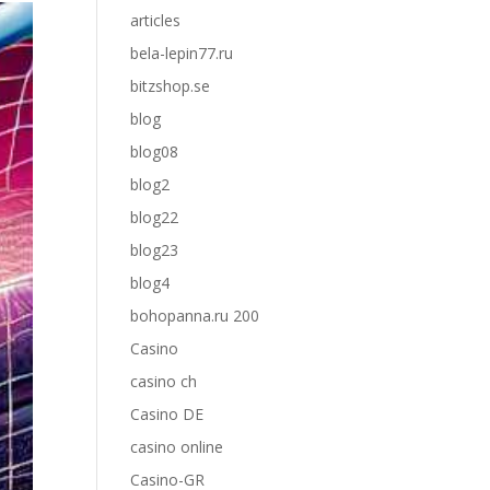
articles
bela-lepin77.ru
bitzshop.se
blog
blog08
blog2
blog22
blog23
blog4
bohopanna.ru 200
Casino
casino ch
Casino DE
casino online
Casino-GR