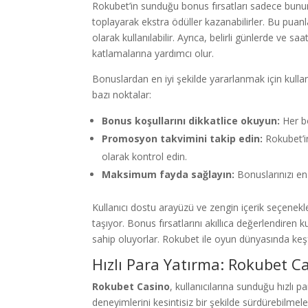
Rokubet’in sunduğu bonus fırsatları sadece bununla 
toplayarak ekstra ödüller kazanabilirler. Bu puanl
olarak kullanılabilir. Ayrıca, belirli günlerde ve sa
katlamalarına yardımcı olur.
Bonuslardan en iyi şekilde yararlanmak için kullanı
bazı noktalar:
Bonus koşullarını dikkatlice okuyun:
Her bo
Promosyon takvimini takip edin:
Rokubet’i
olarak kontrol edin.
Maksimum fayda sağlayın:
Bonuslarınızı en 
Kullanıcı dostu arayüzü ve zengin içerik seçenekl
taşıyor. Bonus fırsatlarını akıllıca değerlendiren 
sahip oluyorlar. Rokubet ile oyun dünyasında keş
Hızlı Para Yatırma: Rokubet 
Rokubet Casino
, kullanıcılarına sunduğu hızlı p
deneyimlerini kesintisiz bir şekilde sürdürebilmel