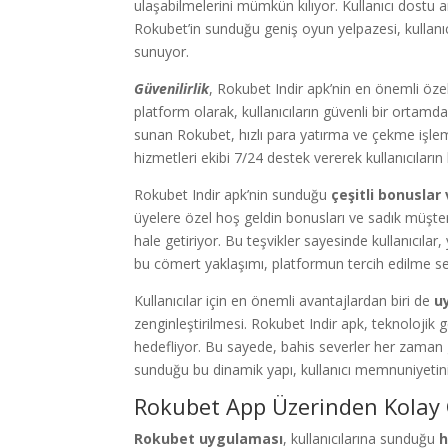
ulaşabilmelerini mümkün kılıyor. Kullanıcı dostu a
Rokubet’in sunduğu geniş oyun yelpazesi, kullanıcı
sunuyor.
Güvenilirlik
, Rokubet Indir apk’nin en önemli özel
platform olarak, kullanıcıların güvenli bir orta
sunan Rokubet, hızlı para yatırma ve çekme işlemler
hizmetleri ekibi 7/24 destek vererek kullanıcıların 
Rokubet Indir apk’nin sunduğu
çeşitli bonusla
üyelere özel hoş geldin bonusları ve sadık müşt
hale getiriyor. Bu teşvikler sayesinde kullanıcıla
bu cömert yaklaşımı, platformun tercih edilme seb
Kullanıcılar için en önemli avantajlardan biri de
u
zenginleştirilmesi. Rokubet Indir apk, teknolojik 
hedefliyor. Bu sayede, bahis severler her zaman gü
sunduğu bu dinamik yapı, kullanıcı memnuniyetini ü
Rokubet App Üzerinden Kolay 
Rokubet uygulaması
, kullanıcılarına sunduğu
h