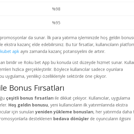
%98
%95
 ve promosyonlar da sunar. İlk para yatırma işleminizde hoş geldin bonu
rle ekstra kazanç elde edebilirsiniz. Bu tür fırsatlar, kullanıcıların platf
kubet apk
aynı zamanda kazanç potansiyelini de artırır.
dan biridir ve Roku bet App bu konuda üst düzeyde hizmet sunar. Kulla
leri hızlıca gerçekleştirilir. Böylece kullanıcılar sadece oyunlara
 bu uygulama, yenilikçi özellikleriyle sektörde öne çıkıyor.
e Bonus Fırsatları
duğu
çeşitli bonus fırsatları
ile dikkat çekiyor. Kullanıcılar, uygulama
rler.
Hoş geldin bonusu
, yeni kullanıcıların ilk yatırımlarında ekstra
ncular için sunulan
yeniden yükleme bonusları
, her yatırımda daha 
e promosyonlarla desteklenen
bedava dönüşler
de oyuncuların ilgisini