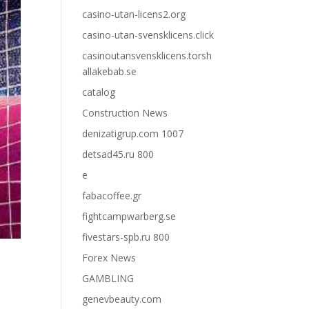
casino-utan-licens2.org
casino-utan-svensklicens.click
casinoutansvensklicens.torsh
allakebab.se
catalog
Construction News
denizatigrup.com 1007
detsad45.ru 800
e
fabacoffee.gr
fightcampwarberg.se
fivestars-spb.ru 800
Forex News
GAMBLING
genevbeauty.com