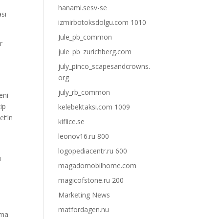
hanami.sesv-se
ası
izmirbotoksdolgu.com 1010
Jule_pb_common
r
jule_pb_zurichberg.com
k
july_pinco_scapesandcrowns.
org
july_rb_common
Yeni
ip
kelebektaksi.com 1009
et’in
kiflice.se
leonov16.ru 800
logopediacentr.ru 600
ı
magadomobilhome.com
n
magicofstone.ru 200
Marketing News
matfordagen.nu
ama