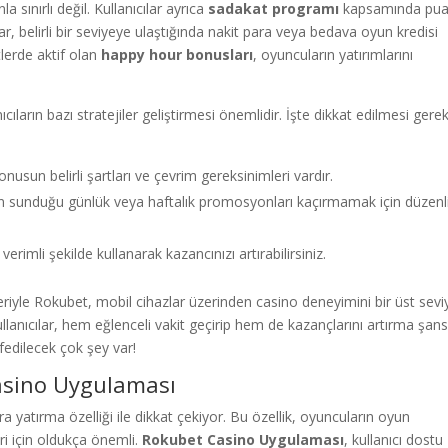
sınırlı değil. Kullanıcılar ayrıca
sadakat programı
kapsamında pu
ar, belirli bir seviyeye ulaştığında nakit para veya bedava oyun kredisi
atlerde aktif olan
happy hour bonusları
, oyuncuların yatırımlarını
cıların bazı stratejiler geliştirmesi önemlidir. İşte dikkat edilmesi gere
nusun belirli şartları ve çevrim gereksinimleri vardır.
n sunduğu günlük veya haftalık promosyonları kaçırmamak için düzenl
verimli şekilde kullanarak kazancınızı artırabilirsiniz.
eriyle Rokubet, mobil cihazlar üzerinden casino deneyimini bir üst sev
kullanıcılar, hem eğlenceli vakit geçirip hem de kazançlarını artırma şan
fedilecek çok şey var!
Casino Uygulaması
ara yatırma özelliği ile dikkat çekiyor. Bu özellik, oyuncuların oyun
eri için oldukça önemli.
Rokubet Casino Uygulaması
, kullanıcı dostu