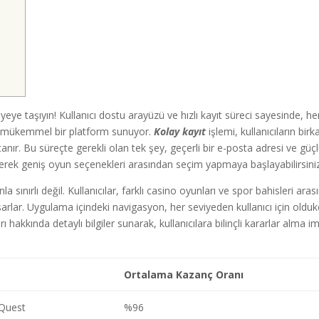
iyeye taşıyın! Kullanıcı dostu arayüzü ve hızlı kayıt süreci sayesinde, h
in mükemmel bir platform sunuyor.
Kolay kayıt
işlemi, kullanıcıların birk
anır. Bu süreçte gerekli olan tek şey, geçerli bir e-posta adresi ve güçl
tirerek geniş oyun seçenekleri arasından seçim yapmaya başlayabilirsini
ınırlı değil. Kullanıcılar, farklı casino oyunları ve spor bahisleri aras
rlar. Uygulama içindeki navigasyon, her seviyeden kullanıcı için oldu
rı hakkında detaylı bilgiler sunarak, kullanıcılara bilinçli kararlar alma i
Ortalama Kazanç Oranı
 Quest
%96