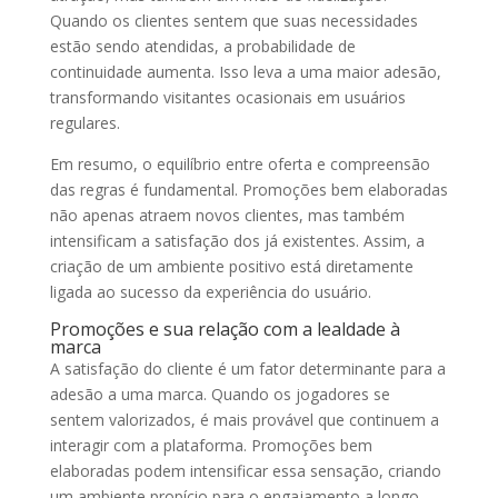
Quando os clientes sentem que suas necessidades
estão sendo atendidas, a probabilidade de
continuidade aumenta. Isso leva a uma maior adesão,
transformando visitantes ocasionais em usuários
regulares.
Em resumo, o equilíbrio entre oferta e compreensão
das regras é fundamental. Promoções bem elaboradas
não apenas atraem novos clientes, mas também
intensificam a satisfação dos já existentes. Assim, a
criação de um ambiente positivo está diretamente
ligada ao sucesso da experiência do usuário.
Promoções e sua relação com a lealdade à
marca
A satisfação do cliente é um fator determinante para a
adesão a uma marca. Quando os jogadores se
sentem valorizados, é mais provável que continuem a
interagir com a plataforma. Promoções bem
elaboradas podem intensificar essa sensação, criando
um ambiente propício para o engajamento a longo