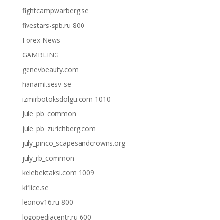
fightcampwarberg.se
fivestars-spb.ru 800
Forex News
GAMBLING
genevbeauty.com
hanami.sesv-se
izmirbotoksdolgu.com 1010
Jule_pb_common
jule_pb_zurichberg.com
july_pinco_scapesandcrowns.org
july_rb_common
kelebektaksi.com 1009
kiflice.se
leonov16.ru 800
logopediacentr.ru 600