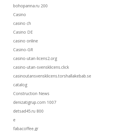
bohopanna.ru 200
Casino
casino ch
Casino DE
casino online
Casino-GR
casino-utan-licens2.org
casino-utan-svensklicens.click
casinoutansvensklicens.torshallakebab.se
catalog
Construction News
denizatigrup.com 1007
detsad45.ru 800
e
fabacoffee.gr