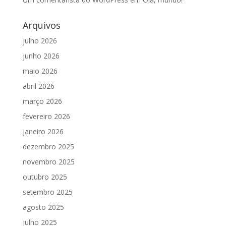
Arquivos
julho 2026
junho 2026
maio 2026
abril 2026
março 2026
fevereiro 2026
janeiro 2026
dezembro 2025
novembro 2025
outubro 2025
setembro 2025
agosto 2025
julho 2025