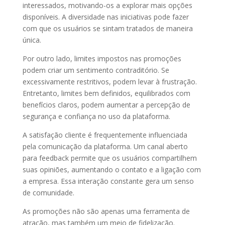
interessados, motivando-os a explorar mais opções
disponíveis. A diversidade nas iniciativas pode fazer
com que os usuários se sintam tratados de maneira
única.
Por outro lado, limites impostos nas promoções
podem criar um sentimento contraditório. Se
excessivamente restritivos, podem levar à frustração.
Entretanto, limites bem definidos, equilibrados com
benefícios claros, podem aumentar a percepção de
segurança e confiança no uso da plataforma.
A satisfação cliente é frequentemente influenciada
pela comunicação da plataforma. Um canal aberto
para feedback permite que os usuários compartilhem
suas opiniões, aumentando o contato e a ligação com
a empresa. Essa interação constante gera um senso
de comunidade.
As promoções não são apenas uma ferramenta de
atração, mas também um meio de fidelização.