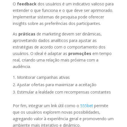
O
feedback
dos usuários é um indicativo valioso para
entender o que funciona e o que deve ser aprimorado.
Implementar sistemas de pesquisa pode oferecer
insights sobre as preferências dos participantes.
As
práticas
de marketing devem ser dinâmicas,
aproveitando dados analíticos para ajustar as
estratégias de acordo com o comportamento dos
usuários. O ideal é adaptar as
promoções
em tempo
real, criando uma relação mais próxima com a
audiência.
Monitorar campanhas ativas
Ajustar ofertas para maximizar a aceitação
Estimular a lealdade com recompensas constantes
Por fim, integrar um link útil como o
555bet
permite
que os usuários explorem novas possibilidades,
agregando valor à experiência geral e promovendo um
ambiente mais interativo e dinâmico.