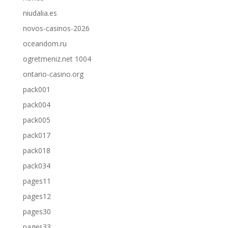
niudalia.es
novos-casinos-2026
oceandom.ru
ogretmeniz.net 1004
ontario-casino.org
pack001
pack004
pack005
pack017
pack018
pack034
pages11
pages12
pages30
pages33