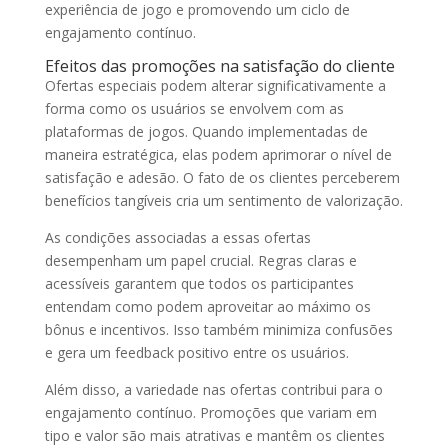
experiência de jogo e promovendo um ciclo de
engajamento contínuo.
Efeitos das promoções na satisfação do cliente
Ofertas especiais podem alterar significativamente a
forma como os usuários se envolvem com as
plataformas de jogos. Quando implementadas de
maneira estratégica, elas podem aprimorar o nível de
satisfação e adesão. O fato de os clientes perceberem
benefícios tangíveis cria um sentimento de valorização.
As condições associadas a essas ofertas
desempenham um papel crucial. Regras claras e
acessíveis garantem que todos os participantes
entendam como podem aproveitar ao máximo os
bônus e incentivos. Isso também minimiza confusões
e gera um feedback positivo entre os usuários.
Além disso, a variedade nas ofertas contribui para o
engajamento contínuo. Promoções que variam em
tipo e valor são mais atrativas e mantêm os clientes