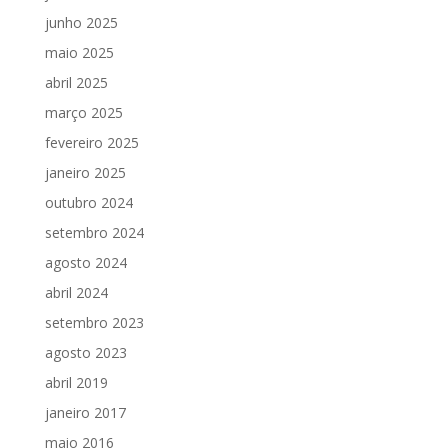
junho 2025
maio 2025
abril 2025
março 2025
fevereiro 2025
janeiro 2025
outubro 2024
setembro 2024
agosto 2024
abril 2024
setembro 2023
agosto 2023
abril 2019
janeiro 2017
maio 2016