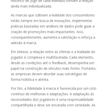
histórico de jogo de cada indivíduo tornam a relação
ainda mais individualizada.
As marcas que cultivam a lealdade dos consumidores
estão sempre em busca de inovações. Implementar
práticas baseadas em análises de dados pode guiar a
criação de promoções mais impactantes. Isso,
consequentemente, aumenta a satisfação e reforça a
adesão à marca.
Em síntese, a relação entre as ofertas e a lealdade do
jogador é complexa e multifacetada. Cada elemento,
desde as condições até o feedback, desempenha um
papel na construção de vínculos mais fortes. Portanto,
as empresas devem abordar suas estratégias de
forma holística e atenta.
Por fim, a fidelidade à marca é favorecida por um ciclo
contínuo de melhorias e adaptações. A adaptação às
necessidades dos jogadores é uma responsabilidade
compartilhada e deve ser encarada com seriedade. As