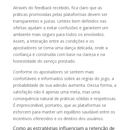
Através do feedback recebido, fica claro que as
práticas promovidas pelas plataformas devem ser
transparentes e justas. Limites bem definidos nas
ofertas ajudam a evitar confusões e garantem um
ambiente mais seguro para todos os envolvidos.
Assim, a interação entre as condições e os
apostadores se torna uma dança delicada, onde a
confiança é construída com base na clareza e na
honestidade do serviço prestado.
Conforme os apostadores se sentem mais
confortáveis e informados sobre as regras do jogo, a
probabilidade de sua adesão aumenta. Dessa forma, a
satisfação não é apenas uma meta, mas uma
consequência natural de práticas sólidas e respeitosas.
É imprescindível, portanto, que as plataformas se
esforcem para manter um equilíbrio saudável entre os
incentivos oferecidos e os direitos dos usuários.
Como as estratégias influenciam a retenção de