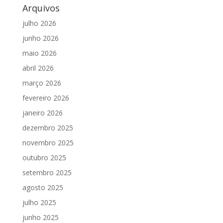
Arquivos
julho 2026
junho 2026
maio 2026
abril 2026
março 2026
fevereiro 2026
janeiro 2026
dezembro 2025
novembro 2025
outubro 2025
setembro 2025
agosto 2025
julho 2025
junho 2025