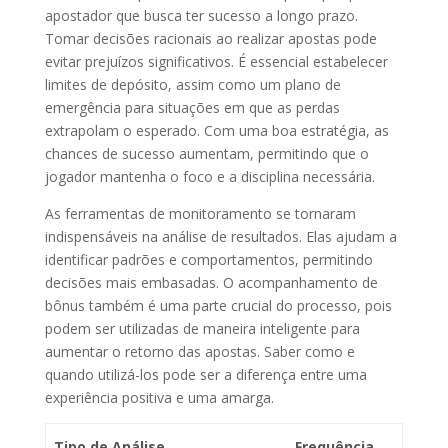
apostador que busca ter sucesso a longo prazo.
Tomar decisões racionais ao realizar apostas pode
evitar prejuízos significativos. É essencial estabelecer
limites de depósito, assim como um plano de
emergência para situações em que as perdas
extrapolam o esperado. Com uma boa estratégia, as
chances de sucesso aumentam, permitindo que o
jogador mantenha o foco e a disciplina necessária.
As ferramentas de monitoramento se tornaram
indispensáveis na análise de resultados. Elas ajudam a
identificar padrões e comportamentos, permitindo
decisões mais embasadas. O acompanhamento de
bônus também é uma parte crucial do processo, pois
podem ser utilizadas de maneira inteligente para
aumentar o retorno das apostas. Saber como e
quando utilizá-los pode ser a diferença entre uma
experiência positiva e uma amarga.
Tipo de Análise
Frequência