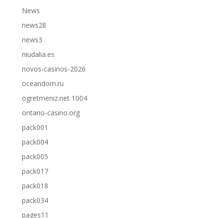
News
news28
news3
niudalia.es
novos-casinos-2026
oceandom.ru
ogretmeniz.net 1004
ontario-casino.org
pack001
pack004
pack005
pack017
pack018
pack034
pages11