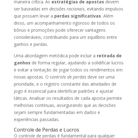
maneira crítica. As
estratégias de apostas
devem
ser baseadas em
decisões racionais
, evitando impulsos
que possam levar a
perdas significativas
. Além
disso, um acompanhamento rigoroso de todos os
bônus e promoções pode oferecer vantagens
consideráveis, contribuindo para um equilíbrio entre
ganhos e perdas.
Uma abordagem metódica pode incluir a
retirada de
ganhos
de forma regular, ajudando a solidificar lucros
e evitar a tentação de jogar todos os rendimentos em
novas apostas. O
controle de perdas
deve ser uma
prioridade, e o registro constante das atividades de
jogo é essencial para identificar padrões e ajustar
táticas. Analisar os resultados de cada aposta permite
melhorias contínuas, assegurando que as decisões
sejam sempre fundamentadas em dados e
experiências passadas.
Controle de Perdas e Lucros
O controle de perdas é fundamental para qualquer