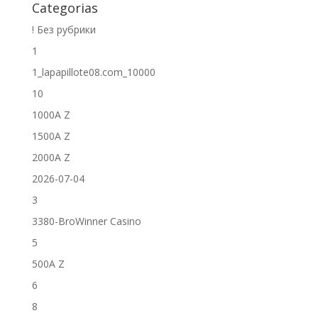
Categorias
! Без рубрики
1
1_lapapillote08.com_10000
10
1000A Z
1500A Z
2000A Z
2026-07-04
3
3380-BroWinner Casino
5
500A Z
6
8