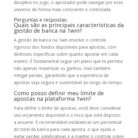
disciplina no jogo, o apostador pode navegar por esse
universo de forma mais consciente e controlada.
Perguntas e respostas:
Quais são as principais características da
gestão de banca na 1win?
A gestão de banca na 1win envolve o controle
rigoroso dos fundos disponíveis para apostas, com
diretrizes específicas sobre quanto apostar em cada
evento. É fundamental seguir um plano que te permita
não apenas maximizar os ganhos, mas também
mitigar perdas, garantindo que a experiência de
apostas seja segura e sustentável ao longo do tempo.
Como posso definir meu limite de
apostas na plataforma 1win?
Para definir o limite de apostas, você deve considerar
seu orçamento disponível e o risco que está disposto
a assumir. É recomendável estabelecer um percentual
do total da banca para cada aposta, o que ajuda a
evitar perdas significativas e a manter o controle sobre