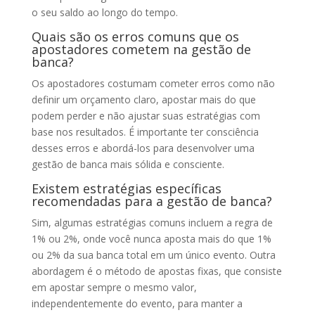
o seu saldo ao longo do tempo.
Quais são os erros comuns que os
apostadores cometem na gestão de
banca?
Os apostadores costumam cometer erros como não
definir um orçamento claro, apostar mais do que
podem perder e não ajustar suas estratégias com
base nos resultados. É importante ter consciência
desses erros e abordá-los para desenvolver uma
gestão de banca mais sólida e consciente.
Existem estratégias específicas
recomendadas para a gestão de banca?
Sim, algumas estratégias comuns incluem a regra de
1% ou 2%, onde você nunca aposta mais do que 1%
ou 2% da sua banca total em um único evento. Outra
abordagem é o método de apostas fixas, que consiste
em apostar sempre o mesmo valor,
independentemente do evento, para manter a