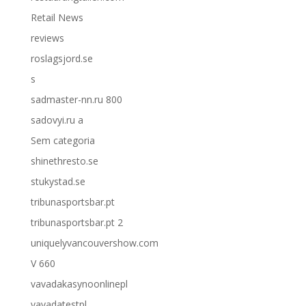
Retail News
reviews
roslagsjord.se
s
sadmaster-nn.ru 800
sadovyi.ru a
Sem categoria
shinethresto.se
stukystad.se
tribunasportsbar.pt
tribunasportsbar.pt 2
uniquelyvancouvershow.com
V 660
vavadakasynoonlinepl
vavadatestpl