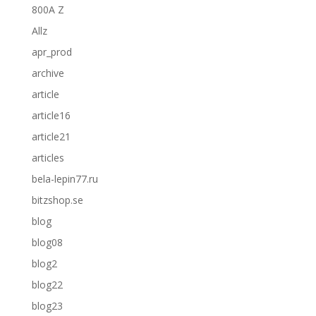
800A Z
Allz
apr_prod
archive
article
article16
article21
articles
bela-lepin77.ru
bitzshop.se
blog
blog08
blog2
blog22
blog23