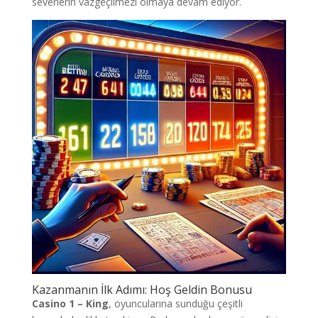
severlerin vazgeçilmezi olmaya devam ediyor.
Kazanmanın İlk Adımı: Hoş Geldin Bonusu
Casino 1 – King
, oyuncularına sunduğu çeşitli