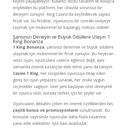
keyfini yaşayabiliyor. Kullanıcı dostu tasarımı ile kolayca
erişilebilen bu platform, her cihazda sorunsuz bir
deneyim sunuyor. King Casino’da keşfedilecek sayısız
fırsat var; bu fırsatlar, oyununuzu bir sonraki seviyeye
taşımak için mükemmel bir başlangıç noktası olabilir!
Şansınızı Deneyin ve Büyük Ödüllere Ulaşın: 1
King Bonanza
1 King Bonanza
, şansınızı denemek ve büyük ödüllere
ulaşmak için mükemmel bir fırsat sunuyor. Bu heyecan
verici oyun, oyunculara sadece eğlence değil, aynı
zamanda önemli kazançlar elde etme şansı da tanıyor.
Casino 1 King
, her seviyeden oyuncuya hitap eden
geniş bir oyun yelpazesi sunarak, her zevke uygun
seçenekler sağlıyor. İster yeni başlayan ister deneyimli
bir oyuncu olun, burada herkes için bir şeyler var.
Oyuncuların dikkatini çeken en önemli özelliklerden biri,
çeşitli bonus ve promosyonların
sunulmasıdır. Bu
bonuslar sayesinde oyuncular daha fazla kazanma
şansı elde edebilirler. İşte bazı avantajlar: