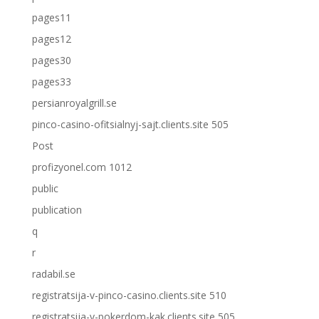
pages11
pages12
pages30
pages33
persianroyalgrill.se
pinco-casino-ofitsialnyj-sajt.clients.site 505
Post
profizyonel.com 1012
public
publication
q
r
radabil.se
registratsija-v-pinco-casino.clients.site 510
registratsija-v-pokerdom-kak.clients.site 505