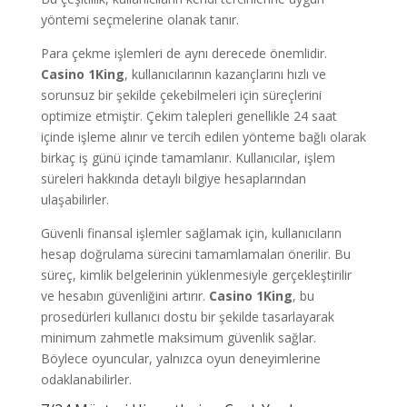
yöntemi seçmelerine olanak tanır.
Para çekme işlemleri de aynı derecede önemlidir.
Casino 1King
, kullanıcılarının kazançlarını hızlı ve
sorunsuz bir şekilde çekebilmeleri için süreçlerini
optimize etmiştir. Çekim talepleri genellikle 24 saat
içinde işleme alınır ve tercih edilen yönteme bağlı olarak
birkaç iş günü içinde tamamlanır. Kullanıcılar, işlem
süreleri hakkında detaylı bilgiye hesaplarından
ulaşabilirler.
Güvenli finansal işlemler sağlamak için, kullanıcıların
hesap doğrulama sürecini tamamlamaları önerilir. Bu
süreç, kimlik belgelerinin yüklenmesiyle gerçekleştirilir
ve hesabın güvenliğini artırır.
Casino 1King
, bu
prosedürleri kullanıcı dostu bir şekilde tasarlayarak
minimum zahmetle maksimum güvenlik sağlar.
Böylece oyuncular, yalnızca oyun deneyimlerine
odaklanabilirler.