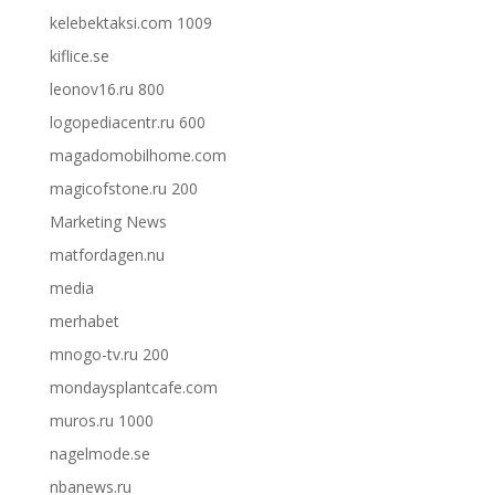
kelebektaksi.com 1009
kiflice.se
leonov16.ru 800
logopediacentr.ru 600
magadomobilhome.com
magicofstone.ru 200
Marketing News
matfordagen.nu
media
merhabet
mnogo-tv.ru 200
mondaysplantcafe.com
muros.ru 1000
nagelmode.se
nbanews.ru