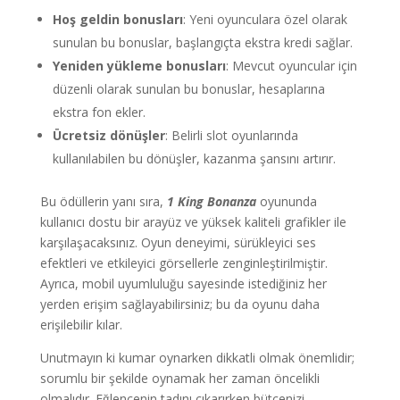
Hoş geldin bonusları
: Yeni oyunculara özel olarak
sunulan bu bonuslar, başlangıçta ekstra kredi sağlar.
Yeniden yükleme bonusları
: Mevcut oyuncular için
düzenli olarak sunulan bu bonuslar, hesaplarına
ekstra fon ekler.
Ücretsiz dönüşler
: Belirli slot oyunlarında
kullanılabilen bu dönüşler, kazanma şansını artırır.
Bu ödüllerin yanı sıra,
1 King Bonanza
oyununda
kullanıcı dostu bir arayüz ve yüksek kaliteli grafikler ile
karşılaşacaksınız. Oyun deneyimi, sürükleyici ses
efektleri ve etkileyici görsellerle zenginleştirilmiştir.
Ayrıca, mobil uyumluluğu sayesinde istediğiniz her
yerden erişim sağlayabilirsiniz; bu da oyunu daha
erişilebilir kılar.
Unutmayın ki kumar oynarken dikkatli olmak önemlidir;
sorumlu bir şekilde oynamak her zaman öncelikli
olmalıdır. Eğlencenin tadını çıkarırken bütçenizi