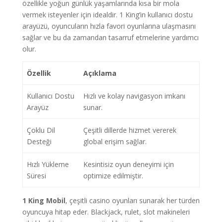
özellikle yoğun günlük yaşamlarında kısa bir mola
vermek isteyenler için idealdir. 1 King’in kullanıcı dostu
arayüzü, oyuncuların hızla favori oyunlarına ulaşmasını
sağlar ve bu da zamandan tasarruf etmelerine yardımcı
olur.
Özellik
Açıklama
Kullanıcı Dostu
Hızlı ve kolay navigasyon imkanı
Arayüz
sunar.
Çoklu Dil
Çeşitli dillerde hizmet vererek
Desteği
global erişim sağlar.
Hızlı Yükleme
Kesintisiz oyun deneyimi için
Süresi
optimize edilmiştir.
1 King Mobil
, çeşitli casino oyunları sunarak her türden
oyuncuya hitap eder. Blackjack, rulet, slot makineleri