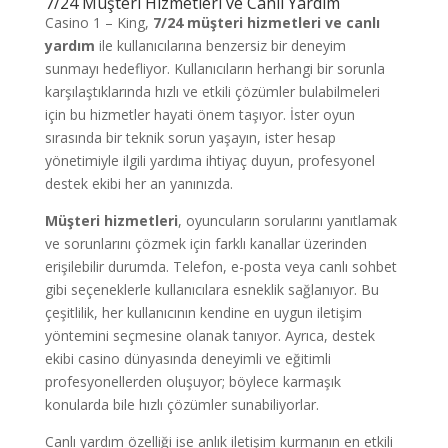
7/24 Müşteri Hizmetleri ve Canlı Yardım
Casino 1 – King,
7/24 müşteri hizmetleri ve canlı
yardım
ile kullanıcılarına benzersiz bir deneyim
sunmayı hedefliyor. Kullanıcıların herhangi bir sorunla
karşılaştıklarında hızlı ve etkili çözümler bulabilmeleri
için bu hizmetler hayati önem taşıyor. İster oyun
sırasında bir teknik sorun yaşayın, ister hesap
yönetimiyle ilgili yardıma ihtiyaç duyun, profesyonel
destek ekibi her an yanınızda.
Müşteri hizmetleri
, oyuncuların sorularını yanıtlamak
ve sorunlarını çözmek için farklı kanallar üzerinden
erişilebilir durumda. Telefon, e-posta veya canlı sohbet
gibi seçeneklerle kullanıcılara esneklik sağlanıyor. Bu
çeşitlilik, her kullanıcının kendine en uygun iletişim
yöntemini seçmesine olanak tanıyor. Ayrıca, destek
ekibi casino dünyasında deneyimli ve eğitimli
profesyonellerden oluşuyor; böylece karmaşık
konularda bile hızlı çözümler sunabiliyorlar.
Canlı yardım özelliği ise anlık iletişim kurmanın en etkili