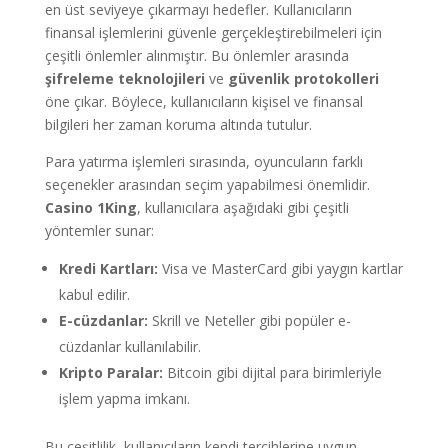
en üst seviyeye çıkarmayı hedefler. Kullanıcıların
finansal işlemlerini güvenle gerçekleştirebilmeleri için
çeşitli önlemler alınmıştır. Bu önlemler arasında
şifreleme teknolojileri
ve
güvenlik protokolleri
öne çıkar. Böylece, kullanıcıların kişisel ve finansal
bilgileri her zaman koruma altında tutulur.
Para yatırma işlemleri sırasında, oyuncuların farklı
seçenekler arasından seçim yapabilmesi önemlidir.
Casino 1King
, kullanıcılara aşağıdaki gibi çeşitli
yöntemler sunar:
Kredi Kartları:
Visa ve MasterCard gibi yaygın kartlar
kabul edilir.
E-cüzdanlar:
Skrill ve Neteller gibi popüler e-
cüzdanlar kullanılabilir.
Kripto Paralar:
Bitcoin gibi dijital para birimleriyle
işlem yapma imkanı.
Bu çeşitlilik, kullanıcıların kendi tercihlerine uygun