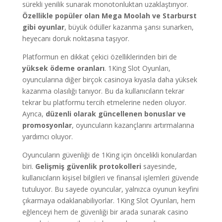
sürekli yenilik sunarak monotonluktan uzaklaştırıyor.
Özellikle popüler olan Mega Moolah ve Starburst
gibi oyunlar
, büyük ödüller kazanma şansı sunarken,
heyecanı doruk noktasına taşıyor.
Platformun en dikkat çekici özelliklerinden biri de
yüksek ödeme oranları
. 1King Slot Oyunları,
oyuncularına diğer birçok casinoya kıyasla daha yüksek
kazanma olasılığı tanıyor. Bu da kullanıcıların tekrar
tekrar bu platformu tercih etmelerine neden oluyor.
Ayrıca,
düzenli olarak güncellenen bonuslar ve
promosyonlar
, oyuncuların kazançlarını artırmalarına
yardımcı oluyor.
Oyuncuların güvenliği de 1King için öncelikli konulardan
biri.
Gelişmiş güvenlik protokolleri
sayesinde,
kullanıcıların kişisel bilgileri ve finansal işlemleri güvende
tutuluyor. Bu sayede oyuncular, yalnızca oyunun keyfini
çıkarmaya odaklanabiliyorlar. 1King Slot Oyunları, hem
eğlenceyi hem de güvenliği bir arada sunarak casino