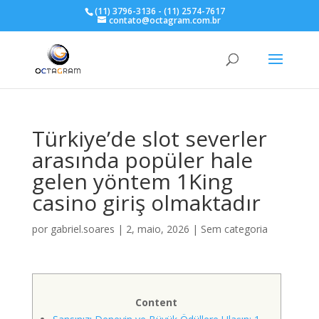
(11) 3796-3136
-
(11) 2574-7617
contato@octagram.com.br
Türkiye’de slot severler
arasında popüler hale
gelen yöntem 1King
casino giriş olmaktadır
por
gabriel.soares
|
2, maio, 2026
|
Sem categoria
Content