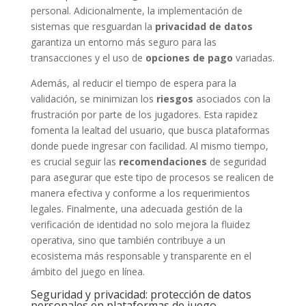
personal. Adicionalmente, la implementación de
sistemas que resguardan la
privacidad de datos
garantiza un entorno más seguro para las
transacciones y el uso de
opciones de pago
variadas.
Además, al reducir el tiempo de espera para la
validación, se minimizan los
riesgos
asociados con la
frustración por parte de los jugadores. Esta rapidez
fomenta la lealtad del usuario, que busca plataformas
donde puede ingresar con facilidad. Al mismo tiempo,
es crucial seguir las
recomendaciones
de seguridad
para asegurar que este tipo de procesos se realicen de
manera efectiva y conforme a los requerimientos
legales. Finalmente, una adecuada gestión de la
verificación de identidad no solo mejora la fluidez
operativa, sino que también contribuye a un
ecosistema más responsable y transparente en el
ámbito del juego en línea.
Seguridad y privacidad: protección de datos
personales en plataformas de juego