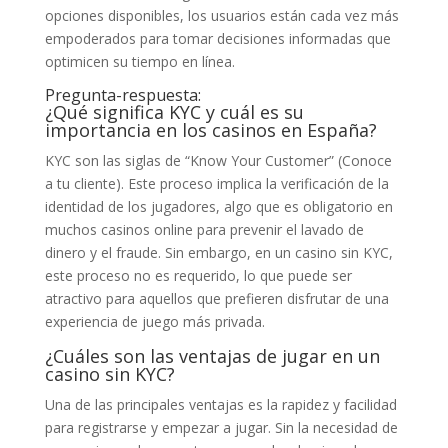
opciones disponibles, los usuarios están cada vez más
empoderados para tomar decisiones informadas que
optimicen su tiempo en línea.
Pregunta-respuesta:
¿Qué significa KYC y cuál es su
importancia en los casinos en España?
KYC son las siglas de “Know Your Customer” (Conoce
a tu cliente). Este proceso implica la verificación de la
identidad de los jugadores, algo que es obligatorio en
muchos casinos online para prevenir el lavado de
dinero y el fraude. Sin embargo, en un casino sin KYC,
este proceso no es requerido, lo que puede ser
atractivo para aquellos que prefieren disfrutar de una
experiencia de juego más privada.
¿Cuáles son las ventajas de jugar en un
casino sin KYC?
Una de las principales ventajas es la rapidez y facilidad
para registrarse y empezar a jugar. Sin la necesidad de