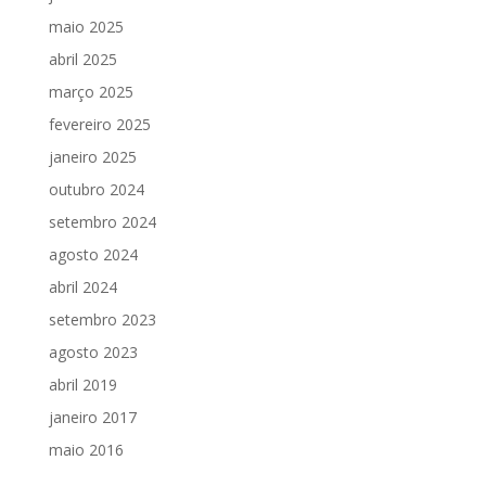
maio 2025
abril 2025
março 2025
fevereiro 2025
janeiro 2025
outubro 2024
setembro 2024
agosto 2024
abril 2024
setembro 2023
agosto 2023
abril 2019
janeiro 2017
maio 2016