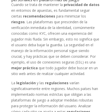
Cuando se trata de mantener la
privacidad de datos
en entornos de apuestas, es fundamental seguir
ciertas
recomendaciones
para minimizar los
riesgos
. Las plataformas que prescinden de la
verificación inmediata de la identidad, comúnmente
conocidas como KYC, ofrecen una experiencia del
jugador más fluida. Sin embargo, esto no significa que
el usuario deba bajar la guardia. La seguridad en el
manejo de la información personal sigue siendo
crucial, y hay prácticas que se deben considerar. Por
ejemplo, el uso de conexiones seguras (SSL) es una
mejor práctica
que todo jugador debe buscar en un
sitio web antes de realizar cualquier actividad.
La
legislación
y las
regulaciones
varían
significativamente entre regiones. Muchos países han
implementado normas estrictas que obligan a las
plataformas de juego a adoptar medidas robustas
para proteger la información del usuario. Analizar
cómo cada sitio se ajusta a estas
regulaciones