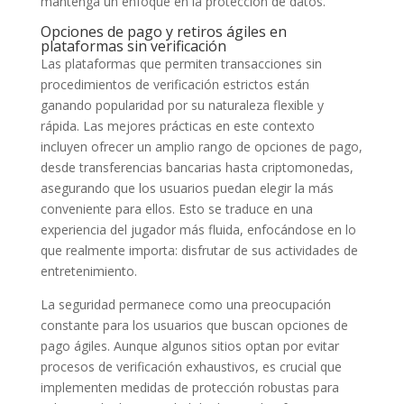
mantenga un enfoque en la protección de datos.
Opciones de pago y retiros ágiles en
plataformas sin verificación
Las plataformas que permiten transacciones sin
procedimientos de verificación estrictos están
ganando popularidad por su naturaleza flexible y
rápida. Las mejores prácticas en este contexto
incluyen ofrecer un amplio rango de opciones de pago,
desde transferencias bancarias hasta criptomonedas,
asegurando que los usuarios puedan elegir la más
conveniente para ellos. Esto se traduce en una
experiencia del jugador más fluida, enfocándose en lo
que realmente importa: disfrutar de sus actividades de
entretenimiento.
La seguridad permanece como una preocupación
constante para los usuarios que buscan opciones de
pago ágiles. Aunque algunos sitios optan por evitar
procesos de verificación exhaustivos, es crucial que
implementen medidas de protección robustas para