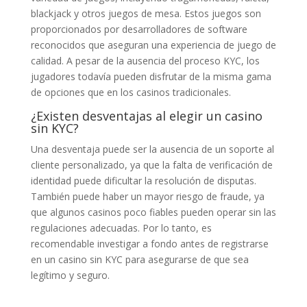
blackjack y otros juegos de mesa. Estos juegos son
proporcionados por desarrolladores de software
reconocidos que aseguran una experiencia de juego de
calidad. A pesar de la ausencia del proceso KYC, los
jugadores todavía pueden disfrutar de la misma gama
de opciones que en los casinos tradicionales.
¿Existen desventajas al elegir un casino
sin KYC?
Una desventaja puede ser la ausencia de un soporte al
cliente personalizado, ya que la falta de verificación de
identidad puede dificultar la resolución de disputas.
También puede haber un mayor riesgo de fraude, ya
que algunos casinos poco fiables pueden operar sin las
regulaciones adecuadas. Por lo tanto, es
recomendable investigar a fondo antes de registrarse
en un casino sin KYC para asegurarse de que sea
legítimo y seguro.