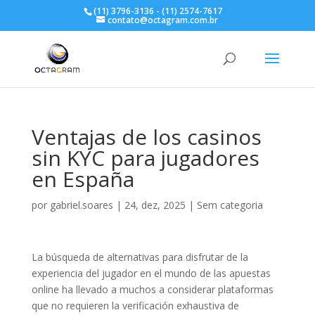
(11) 3796-3136
-
(11) 2574-7617
contato@octagram.com.br
Ventajas de los casinos
sin KYC para jugadores
en España
por
gabriel.soares
|
24, dez, 2025
|
Sem categoria
La búsqueda de alternativas para disfrutar de la
experiencia del jugador en el mundo de las apuestas
online ha llevado a muchos a considerar plataformas
que no requieren la verificación exhaustiva de