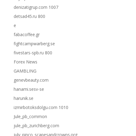
denizatigrup.com 1007
detsad45.ru 800
e
fabacoffee.gr
fightcampwarberg.se
fivestars-spb.ru 800
Forex News
GAMBLING
genevbeauty.com
hanami.sesv-se
harunik.se
izmirbotoksdolgu.com 1010
Jule_pb_common
jule_pb_zurichberg.com
july_pinco_scapesandcrowns.org