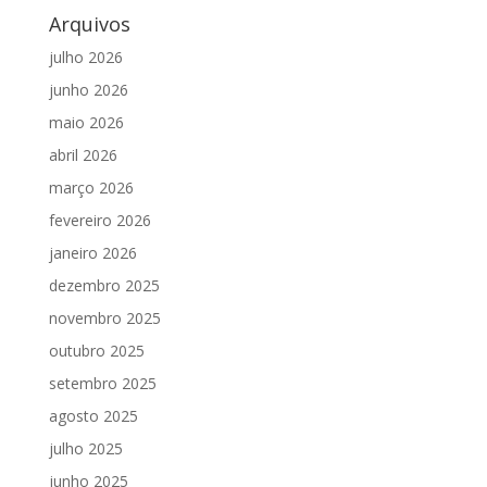
Arquivos
julho 2026
junho 2026
maio 2026
abril 2026
março 2026
fevereiro 2026
janeiro 2026
dezembro 2025
novembro 2025
outubro 2025
setembro 2025
agosto 2025
julho 2025
junho 2025