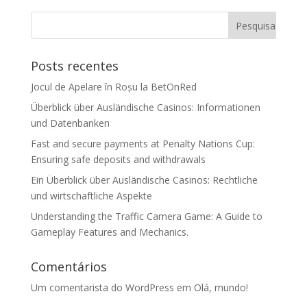
Posts recentes
Jocul de Apelare în Roșu la BetOnRed
Überblick über Ausländische Casinos: Informationen
und Datenbanken
Fast and secure payments at Penalty Nations Cup:
Ensuring safe deposits and withdrawals
Ein Überblick über Ausländische Casinos: Rechtliche
und wirtschaftliche Aspekte
Understanding the Traffic Camera Game: A Guide to
Gameplay Features and Mechanics.
Comentários
Um comentarista do WordPress
em
Olá, mundo!